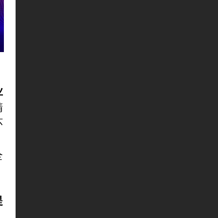
业
精
环
、
全
提