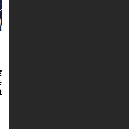
、
度
关
盖