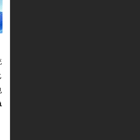
统
化
也
单