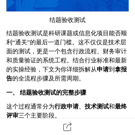
结题
验收测试
结题验收测试是科研课题或信息化项目能否顺
利“通关”的最后一道门槛。这不仅仅是技术层
面的测试，更是一个包含行政流程、财务审计
和质量验证的系统工程。
结合行业标准和最新
的实操经验，下文为你详细拆解从
申请
到
拿报
告
的全流程步骤及所需周期。
一、 结题验收测试的完整步骤
这个过程通常分为
行政申请
、
技术测试
和
最终
评审
三个主要阶段。
第一阶段：行政申请与准备（启动期）