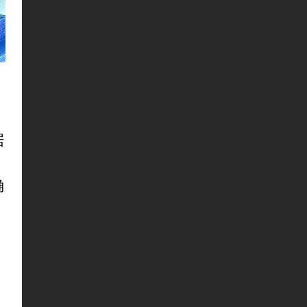
据
，
确