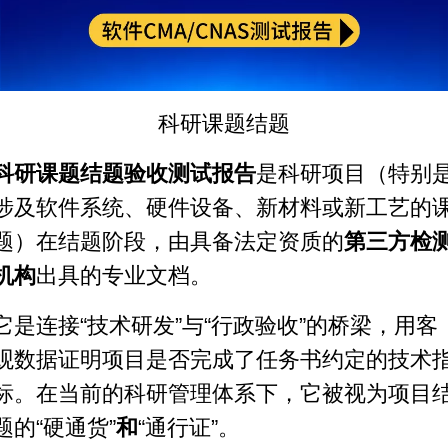
科研课题结题
科研课题结题
验收测试
报告
是科研项目（特别
涉及
软件系统
、硬件设备、新材料或新工艺的
题）在结题阶段，由具备法定资质的
第三方
检
机构
出具的专业文档。
它是连接“技术研发”与“行政验收”的桥梁，用客
观数据证明项目是否完成了任务书约定的技术
标。在当前的科研管理体系下，它被视为项目
题的“硬通货”
和
“通行证”。