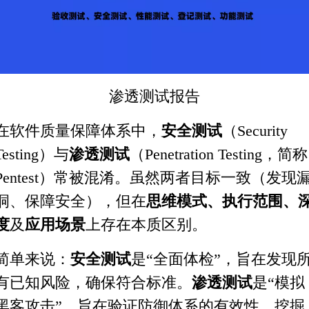
渗透测试报告
在软件质量保障体系中，
安全测试
（Security
Testing）与
渗透测试
（Penetration Testing，简称
Pentest）常被混淆。虽然两者目标一致（发现
洞、保障安全），但在
思维模式、执行范围、
度
及
应用场景
上存在本质区别。
简单来说：
安全测试
是“全面体检”，旨在发现
有已知风险，确保符合标准。
渗透测试
是“模拟
黑客攻击”，旨在验证防御体系的有效性，挖掘