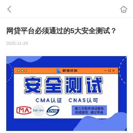
网贷平台必须通过的5大安全测试？
2025-11-29